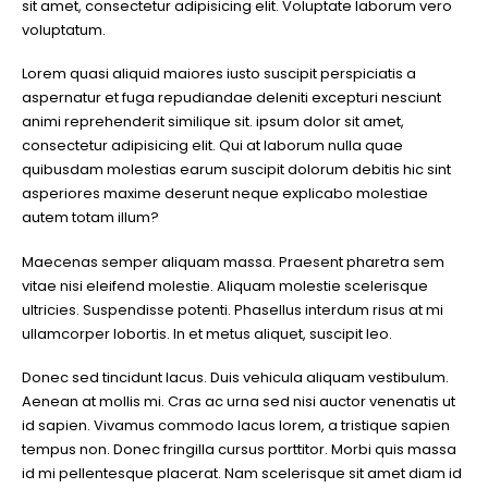
sit amet, consectetur adipisicing elit. Voluptate laborum vero
voluptatum.
Lorem quasi aliquid maiores iusto suscipit perspiciatis a
aspernatur et fuga repudiandae deleniti excepturi nesciunt
animi reprehenderit similique sit. ipsum dolor sit amet,
consectetur adipisicing elit. Qui at laborum nulla quae
quibusdam molestias earum suscipit dolorum debitis hic sint
asperiores maxime deserunt neque explicabo molestiae
autem totam illum?
Maecenas semper aliquam massa. Praesent pharetra sem
vitae nisi eleifend molestie. Aliquam molestie scelerisque
ultricies. Suspendisse potenti. Phasellus interdum risus at mi
ullamcorper lobortis. In et metus aliquet, suscipit leo.
Donec sed tincidunt lacus. Duis vehicula aliquam vestibulum.
Aenean at mollis mi. Cras ac urna sed nisi auctor venenatis ut
id sapien. Vivamus commodo lacus lorem, a tristique sapien
tempus non. Donec fringilla cursus porttitor. Morbi quis massa
id mi pellentesque placerat. Nam scelerisque sit amet diam id