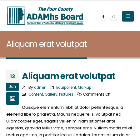
Aliquam erat volutpat
Aliquam erat volutpat
13
Jan
By
admin
Equipollent
,
Markup
on
Content
,
Gallery
,
Pictures
Comments Off
Aliquam
Quisque elementum nibh at dolor pellentesque, a
erat
eleifend libero pharetra. Mauris neque felis, volutpat nec
volutpat
ullamcorper eget, sagittis vel enim. Nam sit amet ante
egestas, gravida tellus vitae, semper eros. Nullam mattis mi at
metus egestas, in porttitor lectus sodales. Lorem ipsum dolor