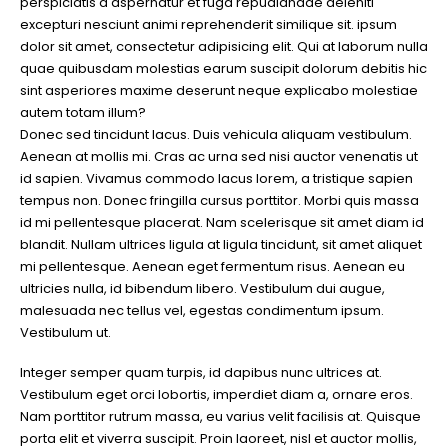
perspiciatis a aspernatur et fuga repudiandae deleniti
excepturi nesciunt animi reprehenderit similique sit. ipsum
dolor sit amet, consectetur adipisicing elit. Qui at laborum nulla
quae quibusdam molestias earum suscipit dolorum debitis hic
sint asperiores maxime deserunt neque explicabo molestiae
autem totam illum?
Donec sed tincidunt lacus. Duis vehicula aliquam vestibulum.
Aenean at mollis mi. Cras ac urna sed nisi auctor venenatis ut
id sapien. Vivamus commodo lacus lorem, a tristique sapien
tempus non. Donec fringilla cursus porttitor. Morbi quis massa
id mi pellentesque placerat. Nam scelerisque sit amet diam id
blandit. Nullam ultrices ligula at ligula tincidunt, sit amet aliquet
mi pellentesque. Aenean eget fermentum risus. Aenean eu
ultricies nulla, id bibendum libero. Vestibulum dui augue,
malesuada nec tellus vel, egestas condimentum ipsum.
Vestibulum ut.
Integer semper quam turpis, id dapibus nunc ultrices at.
Vestibulum eget orci lobortis, imperdiet diam a, ornare eros.
Nam porttitor rutrum massa, eu varius velit facilisis at. Quisque
porta elit et viverra suscipit. Proin laoreet, nisl et auctor mollis,