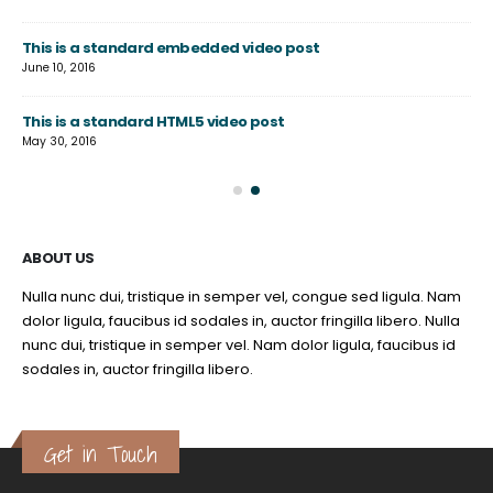
This is a standard embedded video post
Th
June 10, 2016
Jun
This is a standard HTML5 video post
Thi
May 30, 2016
Jun
ABOUT US
Nulla nunc dui, tristique in semper vel, congue sed ligula. Nam
dolor ligula, faucibus id sodales in, auctor fringilla libero. Nulla
nunc dui, tristique in semper vel. Nam dolor ligula, faucibus id
sodales in, auctor fringilla libero.
Get in Touch