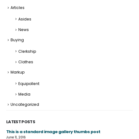
Articles
Asides
News
Buying
Clerkship
Clothes
Markup
Equipollent
Media
Uncategorized
LATEST POSTS
This is a standard image gallery thumbs post
Hel
June 11, 2016
Apr