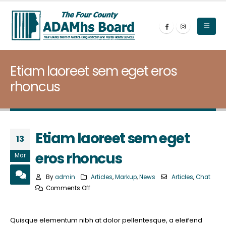
Etiam laoreet sem eget eros
rhoncus
Etiam laoreet sem eget
13
eros rhoncus
Mar
By
admin
Articles
,
Markup
,
News
Articles
,
Chat
on
Comments Off
Etiam
laoreet
Quisque elementum nibh at dolor pellentesque, a eleifend
sem