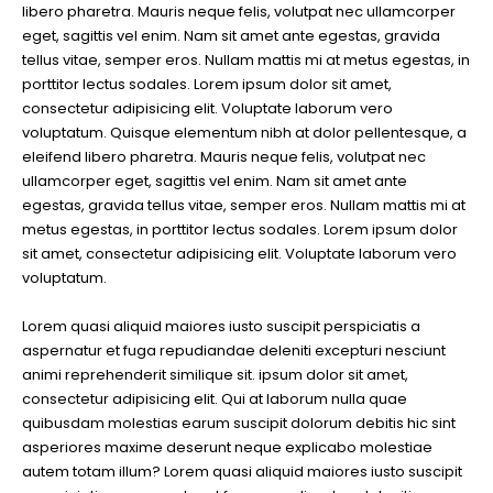
libero pharetra. Mauris neque felis, volutpat nec ullamcorper
eget
eget, sagittis vel enim. Nam sit amet ante egestas, gravida
eros
tellus vitae, semper eros. Nullam mattis mi at metus egestas, in
rhoncus
porttitor lectus sodales. Lorem ipsum dolor sit amet,
consectetur adipisicing elit. Voluptate laborum vero
voluptatum. Quisque elementum nibh at dolor pellentesque, a
eleifend libero pharetra. Mauris neque felis, volutpat nec
ullamcorper eget, sagittis vel enim. Nam sit amet ante
egestas, gravida tellus vitae, semper eros. Nullam mattis mi at
metus egestas, in porttitor lectus sodales. Lorem ipsum dolor
sit amet, consectetur adipisicing elit. Voluptate laborum vero
voluptatum.
Lorem quasi aliquid maiores iusto suscipit perspiciatis a
aspernatur et fuga repudiandae deleniti excepturi nesciunt
animi reprehenderit similique sit. ipsum dolor sit amet,
consectetur adipisicing elit. Qui at laborum nulla quae
quibusdam molestias earum suscipit dolorum debitis hic sint
asperiores maxime deserunt neque explicabo molestiae
autem totam illum? Lorem quasi aliquid maiores iusto suscipit